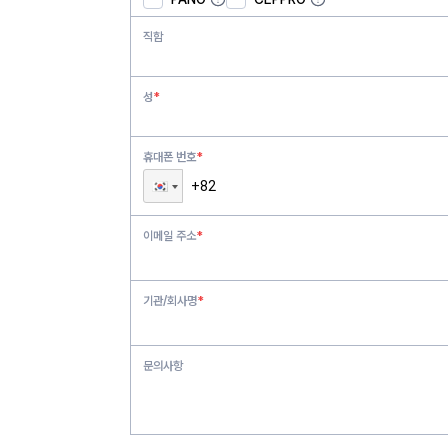
직함
성
*
휴대폰 번호
*
이메일 주소
*
기관/회사명
*
문의사항