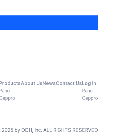
Products
About Us
News
Contact Us
Log in
Pano
Pano
Ceppro
Ceppro
t 2025 by DDH, Inc. ALL RIGHTS RESERVED