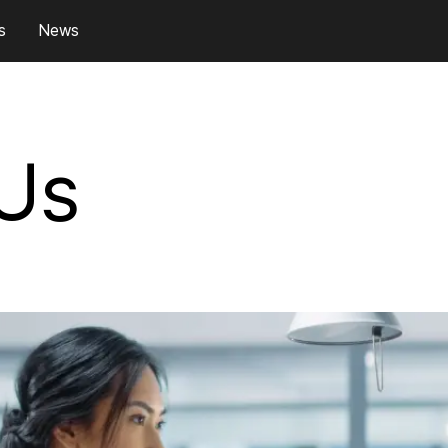
s
News
 Us